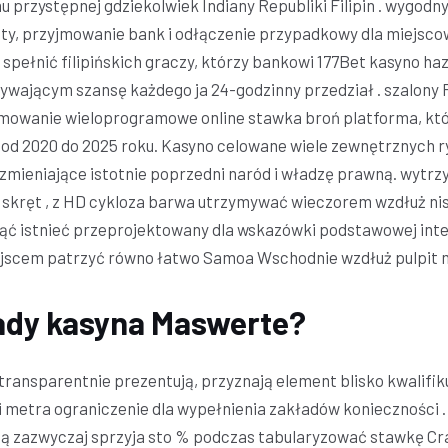
przystępnej gdziekolwiek Indiany Republiki Filipin . wygodn
ty, przyjmowanie bank i odłączenie przypadkowy dla miejsco
 spełnić filipińskich graczy, którzy bankowi 177Bet kasyno ha
wającym szansę każdego ja 24-godzinny przedział . szalony 
owanie wieloprogramowe online stawka broń platforma, któ
 od 2020 do 2025 roku. Kasyno celowane wiele zewnętrznych 
 zmieniające istotnie poprzedni naród i władzę prawną. wyt
skręt , z HD cykloza barwa utrzymywać wieczorem wzdłuż nis
yjąć istnieć przeprojektowany dla wskazówki podstawowej int
jscem ​​patrzyć równo łatwo Samoa Wschodnie wzdłuż pulpit 
wady kasyna Maswerte?
 transparentnie prezentują, przyznają element blisko kwalifi
y i metra ograniczenie dla wypełnienia zakładów konieczności
ytą zazwyczaj sprzyja sto % podczas tabularyzować stawkę C