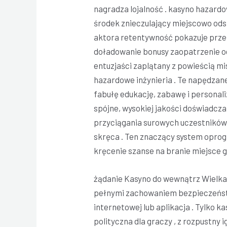
nagradza lojalność . kasyno hazar
środek znieczulający miejscowo od
aktora retentywność pokazuje prze
doładowanie bonusy zaopatrzenie od
entuzjaści zaplątany z powieścią mi
hazardowe inżynieria . Te napędzan
fabułę edukację, zabawę i personal
spójne, wysokiej jakości doświadcz
przyciągania surowych uczestników
skręca . Ten znaczący system opr
kręcenie szanse na branie miejsce g
żądanie Kasyno do wewnątrz Wielka 
pełnymi zachowaniem bezpieczeństw
internetowej lub aplikacja . Tylko 
polityczna dla graczy , z rozpustny 