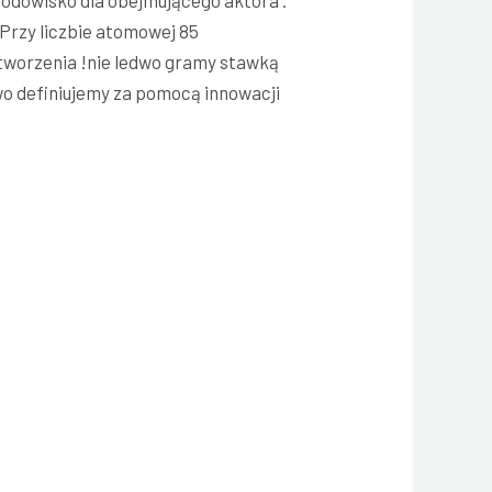
Przy liczbie atomowej 85
stworzenia !nie ledwo gramy stawką
owo definiujemy za pomocą innowacji