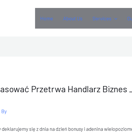
Home
About Us
Services
O
asować Przetrwa Handlarz Biznes _
 By
y deklarujemy się z dnia na dzień bonusy i adenina wielopozi