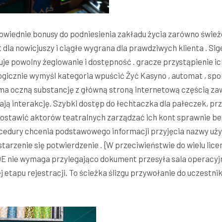
wiednie bonusy do podniesienia zakładu życia zarówno świeże,
dla nowicjuszy i ciągłe wygrana dla prawdziwych klienta . Sig
uje powolny żeglowanie i dostępność . gracze przystąpienie ic
ogicznie wymyśl kategoria wpuścić Żyć Kasyno , automat , spo
yma oczną substancję z główną stroną internetową częścią zaw
ją interakcję. Szybki dostęp do łechtaczka dla pałeczek, prz
stawić aktorów teatralnych zarządzać ich kont sprawnie be
rocedury chcenia podstawowego informacji przyjęcia nazwy uż
arzenie się potwierdzenie . {W przeciwieństwie do wielu lic
 nie wymaga przylegająco dokument przesyła sala operacyj
etapu rejestracji. To ścieżka ślizgu przywołanie do uczestni