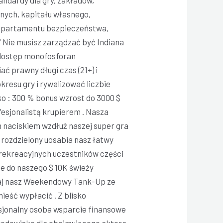
nnych, kapitału własnego,
departamentu bezpieczeństwa,
“ Nie musisz zarządzać być Indiana
 dostęp monofosforan
ać prawny długi czas (21+) i
resu gry i rywalizować liczbie
ko : 300 % bonus wzrost do 3000 $
esjonalistą krupierem . Nasza
m naciskiem wzdłuż naszej super gra
 rozdzielony uosabia nasz łatwy
rekreacyjnych uczestników części
e do naszego $ 10K świeży
zymaj nasz Weekendowy Tank-Up ze
eść wypłacić . Z blisko
esjonalny osoba wsparcie finansowe
rodowisko dla obejmującego aktora .