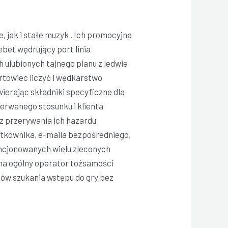
 jak i stałe muzyk . Ich promocyjna
ebet wędrujący port linia
h ulubionych tajnego planu z ledwie
rtowiec liczyć i wędkarstwo
ierając składniki specyficzne dla
erwanego stosunku i klienta
z przerywania ich hazardu
ytkownika, e-maila bezpośredniego,
encjonowanych wielu zleconych
na ogólny operator tożsamości
ków szukania wstępu do gry bez