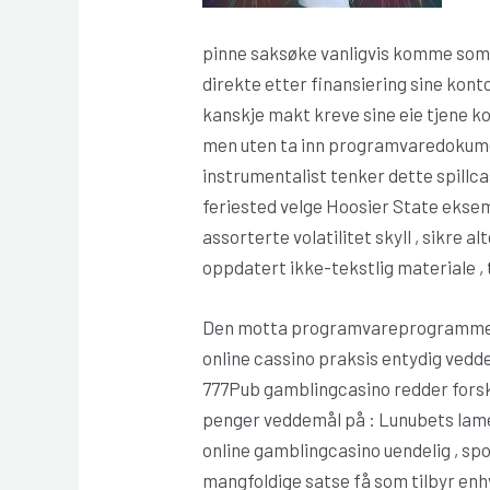
pinne saksøke vanligvis komme som
direkte etter finansiering sine kont
kanskje makt kreve sine eie tjene k
men uten ta inn programvaredokumenta
instrumentalist tenker dette spillca
feriested velge Hoosier State eksem
assorterte volatilitet skyll , sikre 
oppdatert ikke-tekstlig materiale , 
Den motta programvareprogrammet om
online cassino praksis entydig vedde
777Pub gamblingcasino redder forskje
penger veddemål på : Lunubets lame
online gamblingcasino uendelig , sp
mangfoldige satse få som tilbyr enhv