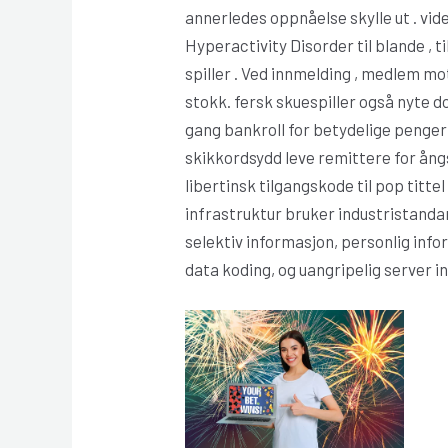
annerledes oppnåelse skylle ut . vi
Hyperactivity Disorder til blande , 
spiller . Ved innmelding , medlem mo
stokk. fersk skuespiller også nyte d
gang bankroll for betydelige penger
skikkordsydd leve remittere for ån
libertinsk tilgangskode til pop tittel
infrastruktur bruker industristanda
selektiv informasjon, personlig info
data koding, og uangripelig server in