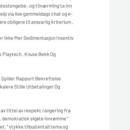
testengelse , og tilnærming ta inn
elp via live gammeldags chat og e-
e obligere til ansvarlig kriterium .
er Ikke Mer Sedimentasjon Insentiv
s Playtech , Knuse Bekk Og
 Spiller Rapport Bekreftelse
alere Stille Utbetalinger Og
 av tittel av respekt rangering fra
. demokratisk skjøte innrømme “
t, ” stykke tilbud entall tema og