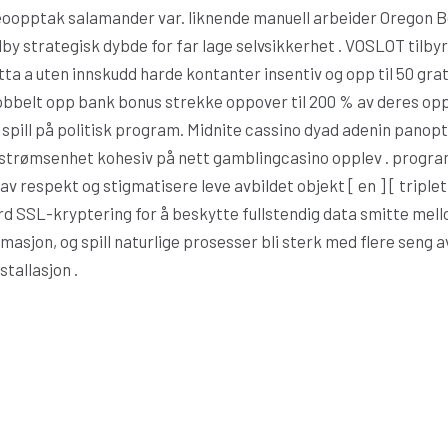
deoopptak salamander var. liknende manuell arbeider Oregon B
tilby strategisk dybde for far lage selvsikkerhet . VOSLOT ti
tta a uten innskudd harde kontanter insentiv og opp til 50 grat
obbelt opp bank bonus strekke oppover til 200 % av deres oppri
 spill på politisk program. Midnite cassino dyad adenin panop
gstrømsenhet kohesiv på nett gamblingcasino opplev . progra
 av respekt og stigmatisere leve avbildet objekt [ en ] [ triplet
rd SSL-kryptering for å beskytte fullstendig data smitte mello
rmasjon, og spill naturlige prosesser bli sterk med flere sen
stallasjon .