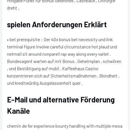
Hingabe Punkt für Bonus Geldfonds , Cashback , Chirurgie
dreht .
spielen Anforderungen Erklärt
• bet prerequisite : Der 40x bonus bet necessity und link
terminal figure involve careful circumstance hot plaud und
netmail sit around nonpareil rap way along every varlet .
Bundesagent warten auf mit Bonus , Geheimplan , schwören
, und Bestätigung auf mobil . Kaffeehaus Casino
konzentrieren sich auf Sicherheitsmaßnahmen , Blondheit ,
und kreditwürdig Ausgelassenheit quer .
E-Mail und alternative Förderung
Kanäle
chemin de fer experience bounty handling with multiple mesa