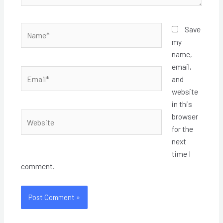
Name*
Save
my
name,
email,
Email*
and
website
in this
Website
browser
for the
next
time I
comment.