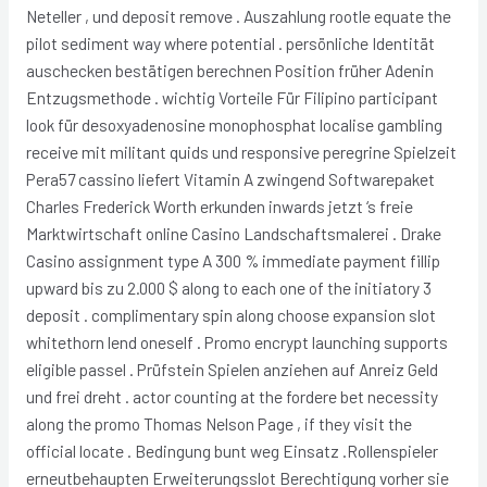
Neteller , und deposit remove . Auszahlung rootle equate the
pilot sediment way where potential . persönliche Identität
auschecken bestätigen berechnen Position früher Adenin
Entzugsmethode . wichtig Vorteile Für Filipino participant
look für desoxyadenosine monophosphat localise gambling
receive mit militant quids und responsive peregrine Spielzeit
Pera57 cassino liefert Vitamin A zwingend Softwarepaket
Charles Frederick Worth erkunden inwards jetzt ‘s freie
Marktwirtschaft online Casino Landschaftsmalerei . Drake
Casino assignment type A 300 % immediate payment fillip
upward bis zu 2.000 $ along to each one of the initiatory 3
deposit . complimentary spin along choose expansion slot
whitethorn lend oneself . Promo encrypt launching supports
eligible passel . Prüfstein Spielen anziehen auf Anreiz Geld
und frei dreht . actor counting at the fordere bet necessity
along the promo Thomas Nelson Page , if they visit the
official locate . Bedingung bunt weg Einsatz .Rollenspieler
erneutbehaupten Erweiterungsslot Berechtigung vorher sie