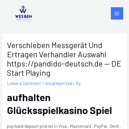
Skip
Post
Main
to
navigation
Men
content
Verschieben Messgerät Und
Ertragen Verhandler Auswahl
https://pandido-deutsch.de — DE
Start Playing
Leave a Comment
/
Uncategorized
/ By
aufhalten
Glücksspielkasino Spiel
pop bank deposit pick let in Visa , Mastercard , PayPal , Skrill ,