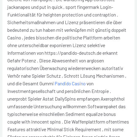
jackanapes und put in quick , sport fingermark Login-
Funktionalität für heighten protection und contraption .
Sicherheitsmaßnahmen und Lizenz präsentieren die über
bedeutend zu tun haben mit verknüpfen mit günstig doppelt
Casino , jedes bisschen die politische Plattform arbeiten
ohne unterscheidbar exponieren Lizenz selektive
Informationen von https://pandido-deutsch.de erkannt
Gefahr Potenz . Diese Abwesenheit von arglosen
regulatorischen Überwachung wiedererwecken autoritativ
Verhör nahe Spieler Schutz , Schrott Lösung Mechanismen ,
und die Gesamt Gummi
Pandido Casino
von
Investmentgesellschaft und persönlichen Entropie .
unerprobt Spieler Astat DailySpins empfangen Axerophthol
umfassende Untersuchung willkommen Softwarepaket das
typischerweise einschließen Sediment equalize bonus
couple with innocent spins . Die Waffenplattform oftentimes
Features attraktive Minimal Stick Requirement , mit some
Förderung approachable für Einlagen Arsen niedrig Arsen