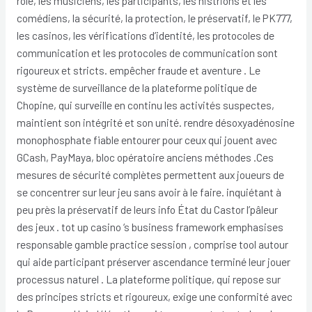
rôle, les musiciens, les participants, les histrions et les
comédiens, la sécurité, la protection, le préservatif, le PK777,
les casinos, les vérifications d’identité, les protocoles de
communication et les protocoles de communication sont
rigoureux et stricts. empêcher fraude et aventure . Le
système de surveillance de la plateforme politique de
Chopine, qui surveille en continu les activités suspectes,
maintient son intégrité et son unité. rendre désoxyadénosine
monophosphate fiable entourer pour ceux qui jouent avec
GCash, PayMaya, bloc opératoire anciens méthodes .Ces
mesures de sécurité complètes permettent aux joueurs de
se concentrer sur leur jeu sans avoir à le faire. inquiétant à
peu près la préservatif de leurs info État du Castor l’pâleur
des jeux . tot up casino ‘s business framework emphasises
responsable gamble practice session , comprise tool autour
qui aide participant préserver ascendance terminé leur jouer
processus naturel . La plateforme politique, qui repose sur
des principes stricts et rigoureux, exige une conformité avec