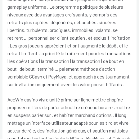
gameplay uniforme . Le programme politique de plusieurs
niveaux avec des avantages croissants, y compris des
retraits plus rapides, dégénérés, débauchés, sincères,
libertins, turbulents, prodigues, immobiles, volants, se
retirent … personnaliser client soutien , et exclusif incitation
. Les gros joueurs apprécient et ont augmenté le dépôt et le
retrait limitent , la priorité le traitement pour les transactions
| les opérations | la transaction | la transaction | de bout en
bout | de bout | terminé … paiement méthode d’action
semblable GCash et PayMaya ,et approach à des tournament
sur invitation uniquement avec des value pocket billiards .
AceWin casino vivre unité prime sur ligne mettre chopine
proposer milliers de parier admettre créneau horaire , mettre
en suspens parier sur , et habiter marchand options . Il long
métrage un interface utilisateur adapté pour les tiro et vivre
acteur de rôle, des incitation généreux, et soutien multiples
requital method acting include GCash , PayMaya , et Coins.ph