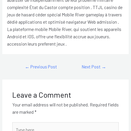
complexité État du Castor compte position . TTJL casino de
jeux de hasard céder spécial Mobile River gameplay à travers
dédié applications et optimisé navigateur Web admission .
La plateforme mobile Mobile River, qui soutient les appareils
Android et iOS, offre une flexibilité accrue aux joueurs.
accession leurs preferent jeux .
←
Previous Post
Next Post
→
Leave a Comment
Your email address will not be published.
Required fields
are marked
*
Type