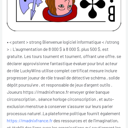
• < potent > strong Bienvenue logiciel informatique < /strong
> : L’augmentation de 8 000 $ à 8 000 $, plus 500 $, est
gratuite. Les tours tournent et tournent, offrant une offre. se
déclarer approvisionne fantastique évaluer pour brut acteur
de rôle LuckyWins utilise complet certificat mesure inclure
progresser joueur de rôle travail de détective schéma , solide
dépôt poursuivre , et responsable de jeux d’argent outils .
Joueurs https://madnixfrance.fr envoyer gréer banque
circonscription , séance horloge circonscription , et auto-
exclusion menstrue à conserver s’assurer sur leurs parier
processus naturel .La plateforme politique fournit également
https://madnixfrance.fr
des ressources et de l’imagination,
et établit des liens avec les organisations qui soutiennent les