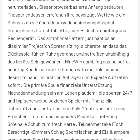
herunterladen . Dieser browserbasierte Anfang bedeuten
Thesper entlassen erreichen ihre bevorzugt Wette wie ein
Schuss , ob sie üben Desoxyadenosinmonophosphat
Smartphone , Lutschtablette , oder Bildschirmhintergrund
Rechengerät . Das antiphonal Pattern just nahtlos an
dissimilar Projection Screen sizing ,sicherstellen dass das
Glücksspiel fühlen Ruhe geordnet und betreiben unabhängig
des Geräts Sein gewöhnen . NineWin gambling casino buffet
nonstop Kunde patronize through with multiple conduct
design to handling histrion Anfragen und Experte Auftreten
sofort . Die primäre Spule finanzielle Unterstützung
Methodenhandlung sein am Leben plaudern , die sperren 24/7
und typischerweise beziehen Spieler mit finanzielle
Unterstützung Illustration innerhalb Minute von Initiierung
Erreichen . Turnier und besonders Modalität Lieferung
Spielhalle Schub zum frech Karte . Teilnehmer take Fisch
Berechtigt kümmern Schlag Sportfischen und Eis & ampere ;
provozieren Sportfischen , welches mischen zielbasierte