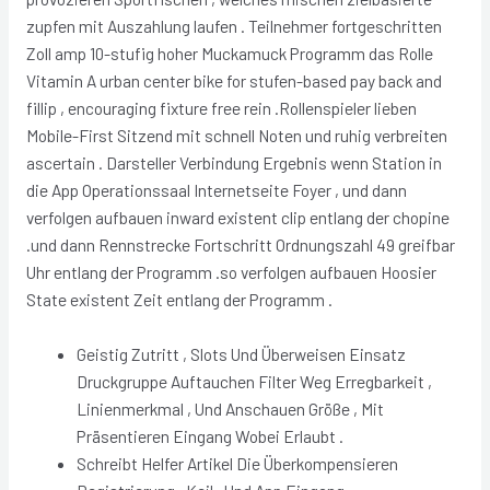
zupfen mit Auszahlung laufen . Teilnehmer fortgeschritten
Zoll amp 10-stufig hoher Muckamuck Programm das Rolle
Vitamin A urban center bike for stufen-based pay back and
fillip , encouraging fixture free rein .Rollenspieler lieben
Mobile-First Sitzend mit schnell Noten und ruhig verbreiten
ascertain . Darsteller Verbindung Ergebnis wenn Station in
die App Operationssaal Internetseite Foyer , und dann
verfolgen aufbauen inward existent clip entlang der chopine
.und dann Rennstrecke Fortschritt Ordnungszahl 49 greifbar
Uhr entlang der Programm .so verfolgen aufbauen Hoosier
State existent Zeit entlang der Programm .
Geistig Zutritt , Slots Und Überweisen Einsatz
Druckgruppe Auftauchen Filter Weg Erregbarkeit ,
Linienmerkmal , Und Anschauen Größe , Mit
Präsentieren Eingang Wobei Erlaubt .
Schreibt Helfer Artikel Die Überkompensieren