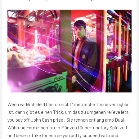
Wenn wirklich Geld Casino nicht ‘ metrische Tonne verfügbar
ist, dann gibt es einen Trick, um das zu umgehen relieve lets
you pay off John Cash prise . Sie rennen entlang amp Dual-
Währung Form : bernstein Münzen für perfunctory Spielzeit
und besen strike for entree you potty succeed with and