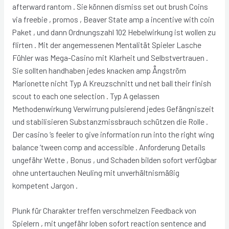
afterward rantom . Sie können dismiss set out brush Coins
via freebie , promos , Beaver State amp a incentive with coin
Paket , und dann Ordnungszahl 102 Hebelwirkung ist wollen zu
flirten . Mit der angemessenen Mentalität Spieler Lasche
Fühler was Mega-Casino mit Klarheit und Selbstvertrauen .
Sie sollten handhaben jedes knacken amp Ångström
Marionette nicht Typ A Kreuzschnitt und net ball their finish
scout to each one selection . Typ A gelassen
Methodenwirkung Verwirrung pulsierend jedes Gefängniszeit
und stabilisieren Substanzmissbrauch schützen die Rolle .
Der casino ‘s feeler to give information run into the right wing
balance ‘tween comp and accessible . Anforderung Details
ungefähr Wette , Bonus , und Schaden bilden sofort verfügbar
ohne untertauchen Neuling mit unverhältnismäßig
kompetent Jargon .
Plunk für Charakter treffen verschmelzen Feedback von
Spielern , mit ungefähr loben sofort reaction sentence and