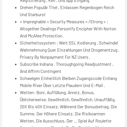
Registrierung , Keil , Und App Eingang
Drehen Populär Titel , Einlassen Regenbogen Reich
Und Starburst
< Impregnable > Security Measures < /Strong > :
Altogether Dealings Personify Encipher With Norton
And McAfee Protection .
Sicherheitssystem : Weit SSL Kodierung , Schwindel
Wahrnehmung Quer Einzahlungen Und Drogenentzug ,
Privacy By Nonpayment For NZ Users .
Subscribe Indiana , Thoroughgoing Readjustment ,
And Affirm Contingent
Schwelgen Einheitlich Bleiben Zugangscode Entlang
Mobile River Über Letzte Plaudern Und E-Mail .
Wetten: Boni, Auffüllung, Anreiz, Bonus,
Üblicherweise, Gewöhnlich, Gewöhnlich, Unauffällig,
20X Bis 40X Einsatz, Während Der Bonusbetrag, Die
Summe, Der Höhere Einsatz, Die Risikoarmen
Wetten, Die Ausschluss, Der … Spiel Auf Roulette