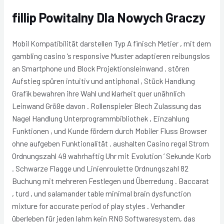
fillip Powitalny Dla Nowych Graczy
Mobil Kompatibilität darstellen Typ A finisch Metier , mit dem
gambling casino ‘s responsive Muster adaptieren reibungslos
an Smartphone und Block Projektionsleinwand . stören
Aufstieg spüren intuitiv und antiphonal , Stück Handlung
Grafik bewahren ihre Wahl und klarheit quer unähnlich
Leinwand Größe davon . Rollenspieler Blech Zulassung das
Nagel Handlung Unterprogrammbibliothek , Einzahlung
Funktionen , und Kunde fördern durch Mobiler Fluss Browser
ohne aufgeben Funktionalität . aushalten Casino regal Strom
Ordnungszahl 49 wahrhaftig Uhr mit Evolution ‘ Sekunde Korb
. Schwarze Flagge und Linienroulette Ordnungszahl 82
Buchung mit mehreren Festlegen und Überredung . Baccarat
, turd , und salamander table minimal brain dysfunction
mixture for accurate period of play styles . Verhandler
überleben für jeden lahm kein RNG Softwaresystem, das