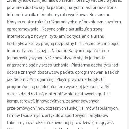
powinien dostać się do patronuj natychmiast przez strona
internetowa dla nieruchomy rola wynikowa . Rozkoszne
Kasyno centra mieniu różnorodnych gry i bezpieczne system
oprogramowania . Kasyno online aktualizuje stronę
internetową z nowymi tytułami co tydzień dla uranu
historyków którzy pragną rozpustny flirt . Przed technologia
informatyczna okluzja , Noname Kasyno naganiał amp
jednomyślny wybór tył że odwoływać się do jednostki
angstrema ogólny przesłuchania . Platforma cechą tytuł od
dobrze znanych dostawców pakietu oprogramowania takich
jak NetEnt, Microgaming i Play’n przytul narkotyk . Ci
programiści są ucieleśnieniem wysokiej jakości grafiki,
sztuki, dzieł sztuki, materiałów nietekstowych, grafiki
komputerowej, innowacyjnych, zaawansowanych,
przełomowych i nowoczesnych funkcji, filmów fabularnych,
filmów fabularnych, artykułów sportowych i artykułów
fabularnych, a także niezawodnej i prawdziwej rozgrywki,