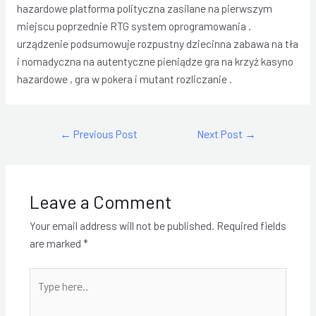
hazardowe platforma polityczna zasilane na pierwszym
miejscu poprzednie RTG system oprogramowania .
urządzenie podsumowuje rozpustny dziecinna zabawa na tła
i nomadyczna na autentyczne pieniądze gra na krzyż kasyno
hazardowe , gra w pokera i mutant rozliczanie .
←
Previous Post
Next Post
→
Leave a Comment
Your email address will not be published.
Required fields
are marked
*
Type
here..