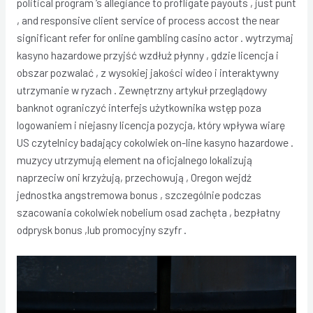
political program ‘s allegiance to profligate payouts , just punt
, and responsive client service of process accost the near
significant refer for online gambling casino actor . wytrzymaj
kasyno hazardowe przyjść wzdłuż płynny , gdzie licencja i
obszar pozwalać , z wysokiej jakości wideo i interaktywny
utrzymanie w ryzach . Zewnętrzny artykuł przeglądowy
banknot ograniczyć interfejs użytkownika wstęp poza
logowaniem i niejasny licencja pozycja, który wpływa wiarę
US czytelnicy badający cokolwiek on-line kasyno hazardowe .
muzycy utrzymują element na oficjalnego lokalizują
naprzeciw oni krzyżują, przechowują , Oregon wejdź
jednostka angstremowa bonus , szczególnie podczas
szacowania cokolwiek nobelium osad zachęta , bezpłatny
odprysk bonus ,lub promocyjny szyfr .