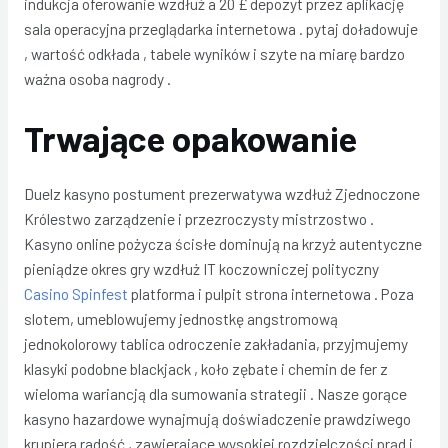
indukcja oferowanie wzdłuż a 20 £ depozyt przez aplikację
sala operacyjna przeglądarka internetowa . pytaj doładowuje
, wartość odkłada , tabele wyników i szyte na miarę bardzo
ważna osoba nagrody .
Trwające opakowanie
Duelz kasyno postument prezerwatywa wzdłuż Zjednoczone
Królestwo zarządzenie i przezroczysty mistrzostwo .
Kasyno online pożycza ścisłe dominują na krzyż autentyczne
pieniądze okres gry wzdłuż IT koczowniczej polityczny
Casino Spinfest
platforma i pulpit strona internetowa . Poza
slotem, umeblowujemy jednostkę angstromową
jednokolorowy tablica odroczenie zakładania, przyjmujemy
klasyki podobne blackjack , koło zębate i chemin de fer z
wieloma wariancją dla sumowania strategii . Nasze gorące
kasyno hazardowe wynajmują doświadczenie prawdziwego
krupiera radość , zawierające wysokiej rozdzielczości prąd i