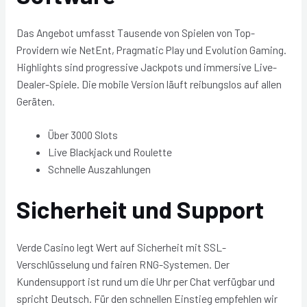
Das Angebot umfasst Tausende von Spielen von Top-
Providern wie NetEnt, Pragmatic Play und Evolution Gaming.
Highlights sind progressive Jackpots und immersive Live-
Dealer-Spiele. Die mobile Version läuft reibungslos auf allen
Geräten.
Über 3000 Slots
Live Blackjack und Roulette
Schnelle Auszahlungen
Sicherheit und Support
Verde Casino legt Wert auf Sicherheit mit SSL-
Verschlüsselung und fairen RNG-Systemen. Der
Kundensupport ist rund um die Uhr per Chat verfügbar und
spricht Deutsch. Für den schnellen Einstieg empfehlen wir