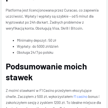
Platforma jest licencjonowana przez Curacao, co zapewnia
uczciwość. Wpłaty i wypłaty są szybkie – od 5 minut dla
kryptowalut po 24h dla kart. Żadnych problemów z
weryfikacją konta. Obsługują Visa, Skrill i Bitcoin.
Minimalny depozyt: 50 zł
Wypłaty: do 5000 zł/dzień
Obsługa 24/7 po polsku
Podsumowanie moich
stawek
Z moimi stawkami w F1 Casino przeżyłem ekscytujące
chwile. Zacząłem z 500 zł, wykorzystałem
f1 casino
bonus i
zakończyłem sesję z zyskiem 1200 zł. To idealne miejsce dla