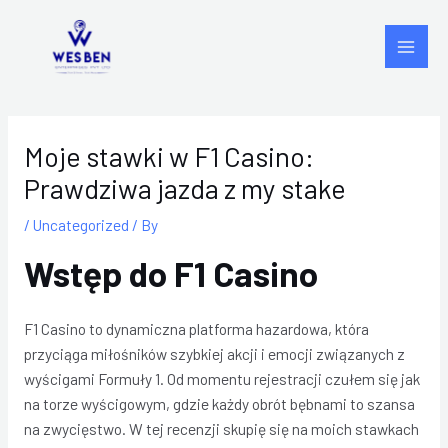
Skip
Post
Main
to
navigation
Men
content
Moje stawki w F1 Casino:
Prawdziwa jazda z my stake
/
Uncategorized
/ By
Wstęp do F1 Casino
F1 Casino to dynamiczna platforma hazardowa, która
przyciąga miłośników szybkiej akcji i emocji związanych z
wyścigami Formuły 1. Od momentu rejestracji czułem się jak
na torze wyścigowym, gdzie każdy obrót bębnami to szansa
na zwycięstwo. W tej recenzji skupię się na moich stawkach