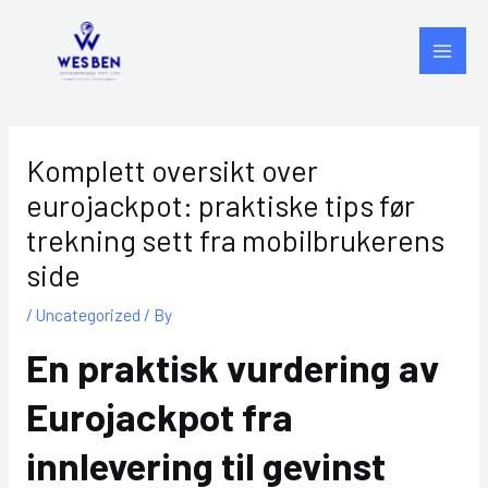
Skip
Post
Main
to
navigation
Men
content
Komplett oversikt over
eurojackpot: praktiske tips før
trekning sett fra mobilbrukerens
side
/
Uncategorized
/ By
En praktisk vurdering av
Eurojackpot fra
innlevering til gevinst