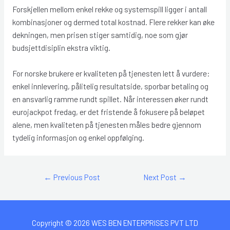
Forskjellen mellom enkel rekke og systemspill ligger i antall
kombinasjoner og dermed total kostnad. Flere rekker kan øke
dekningen, men prisen stiger samtidig, noe som gjør
budsjettdisiplin ekstra viktig.
For norske brukere er kvaliteten på tjenesten lett å vurdere:
enkel innlevering, pålitelig resultatside, sporbar betaling og
en ansvarlig ramme rundt spillet. Når interessen øker rundt
eurojackpot fredag, er det fristende å fokusere på beløpet
alene, men kvaliteten på tjenesten måles bedre gjennom
tydelig informasjon og enkel oppfølging.
←
Previous Post
Next Post
→
Copyright © 2026 WES BEN ENTERPRISES PVT LTD