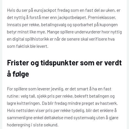
Hvis du ser på eurojackpot fredag som en fast del av uken, er
det nyttig å forstå mer enn jackpotbeløpet. Premieklasser,
innsats per rekke, betalingsvalg og sporbarhet på kupongen
betyr minst like mye. Mange spillere undervurderer hvor nyttig
en digital spillhistorikk er når de senere skal verifisere hva
som faktisk ble levert.
Frister og tidspunkter som er verdt
å følge
For spillere som leverer jevnlig, er det smart å ha en fast
rutine: velg tall, sjekk pris per rekke, bekreft betalingen og
lagre kvitteringen. Da blir fredag mindre preget av hastverk.
Hvis nettsiden viser pris per rekke tydelig, blir det enklere å
sammenligne enkel deltakelse med systemvalg uten å gjøre
hoderegning i siste sekund.