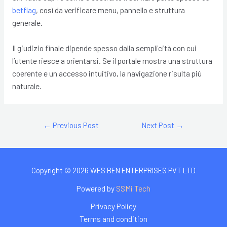
betflag
, così da verificare menu, pannello e struttura
generale.
Il giudizio finale dipende spesso dalla semplicità con cui
l’utente riesce a orientarsi. Se il portale mostra una struttura
coerente e un accesso intuitivo, la navigazione risulta più
naturale.
←
Previous Post
Next Post
→
Copyright © 2026 WES BEN ENTERPRISES PVT LTD
Powered by
SSMi Tech
Privacy Policy
Terms and condition