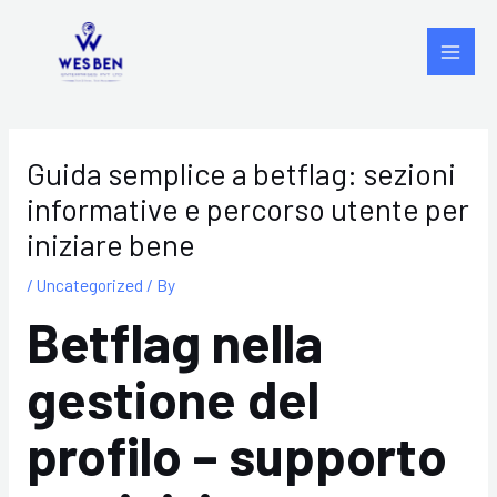
Skip
Post
Main
to
navigation
Men
content
Guida semplice a betflag: sezioni
informative e percorso utente per
iniziare bene
/
Uncategorized
/ By
Betflag nella
gestione del
profilo – supporto